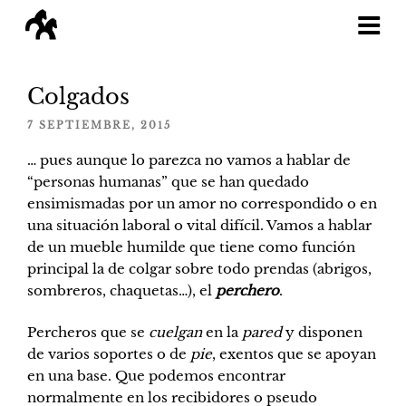
Saltar
al
Colgados
contenido
PUBLICADO
7 SEPTIEMBRE, 2015
EL
… pues aunque lo parezca no vamos a hablar de
“personas humanas” que se han quedado
ensimismadas por un amor no correspondido o en
una situación laboral o vital difícil. Vamos a hablar
de un mueble humilde que tiene como función
principal la de colgar sobre todo prendas (abrigos,
sombreros, chaquetas…), el
perchero
.
Percheros que se
cuelgan
en la
pared
y disponen
de varios soportes o de
pie
, exentos que se apoyan
en una base. Que podemos encontrar
normalmente en los recibidores o pseudo